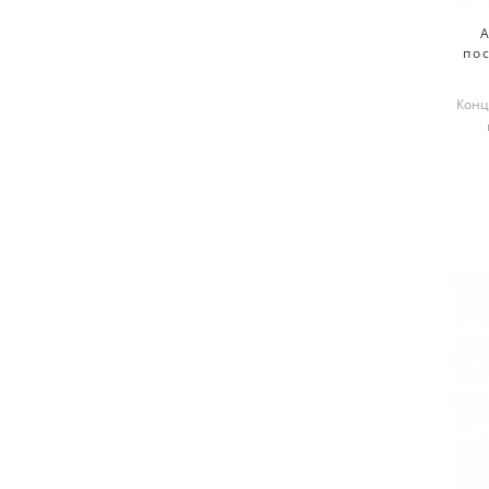
по
Конц
кон