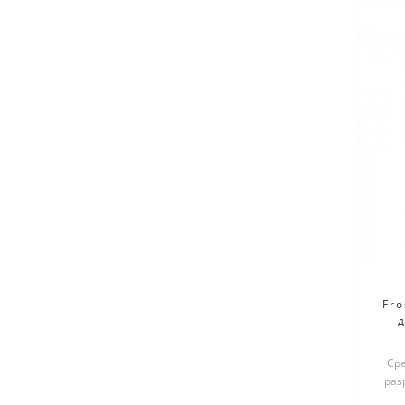
Fr
Сре
раз
в