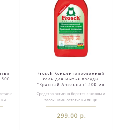
ытья
Frosch Концентрированный
 500
гель для мытья посуды
"Красный Апельсин" 500 мл
остав с
Средство активно борется с жиром и
ами
засохшими остатками пищи
ми ПАВ
благодаря высокому содержанию
растительн..
299.00 р.