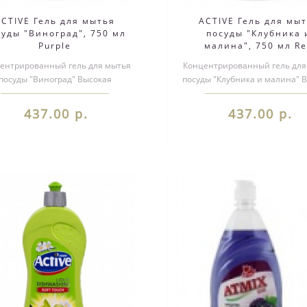
ACTIVE Гель для мытья
ACTIVE Гель для мы
суды "Виноград", 750 мл
посуды "Клубника 
Purple
малина", 750 мл R
ентрированный гель для мытья
Концентрированный гель для
посуды "Виноград" Высокая
посуды "Клубника и малина" 
центрация активного вещества
концентрация активного веще
Содержит ..
437.00 р.
437.00 р.