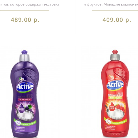
ктов, которое содержит экстракт
и фруктов. Моющие компоне
еленого чая. Растительный к..
растительной основе с
добавлением..
489.00 р.
409.00 р.