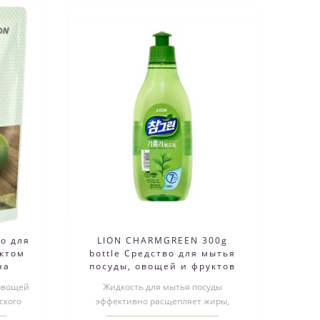
о для
LION CHARMGREEN 300g
актом
bottle Средство для мытья
на
посуды, овощей и фруктов
мл
(зеленый чай)
 овощей
Жидкость для мытья посуды
ского
эффективно расщепляет жиры,
нты на
устраняет неприятные запахи, не