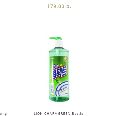
сушит кожу рук..
179.00 р.
king
LION CHARMGREEN Bottle