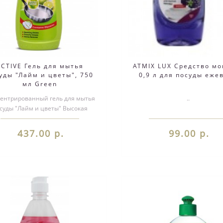
ACTIVE Гель для мытья
ATMIX LUX Средство м
уды "Лайм и цветы", 750
0,9 л для посуды еже
мл Green
ентрированный гель для мытья
..
суды "Лайм и цветы" Высокая
центрация активного вещества
Содер..
437.00 р.
99.00 р.