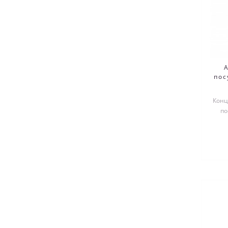
пос
Конц
по
кон