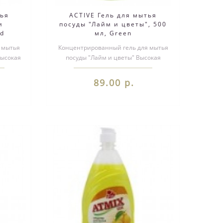
тья
ACTIVE Гель для мытья
и
посуды "Лайм и цветы", 500
ed
мл, Green
 мытья
Концентрированный гель для мытья
Высокая
посуды "Лайм и цветы" Высокая
ства ..
концентрация активного вещества
Содер..
89.00 р.