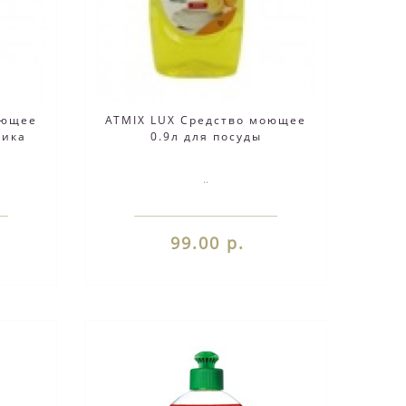
оющее
ATMIX LUX Средство моющее
вика
0.9л для посуды
..
99.00 р.