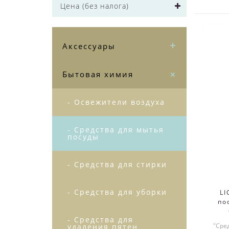
Цена (без налога)
Аксессуары
Бытовая химия
- Освежители воздуха
- Средства для мытья
посуды
- Средства для стирки
- Средства для уборки
LI
по
- Средства для
"Сре
удаления пятен