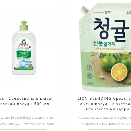
osch Средство для мытья
LION BLENDING Средств
детской посуды 500 мл
мытья посуды с экстр
японского мандари
"Chamgreen" 1000
дство Frosch Baby специально
"Средство для мытья посуды,
работано для нежного и в тоже
и фруктов с экстрактом япон
ремя эффективного удаления
мандарина. Моющие компоне