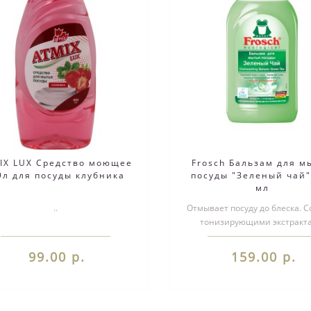
IX LUX Средство моющее
Frosch Бальзам для м
9л для посуды клубника
посуды "Зеленый чай"
мл
..
Отмывает посуду до блеска. С
тонизирующими экстракт
зеленого чая и растительны
легко..
99.00 р.
159.00 р.