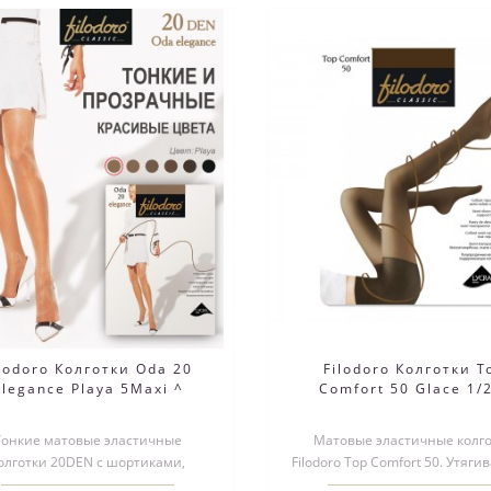
ilodoro Колготки Oda 20
Filodoro Колготки T
Elegance Playa 5Maxi ^
Comfort 50 Glace 1/
Тонкие матовые эластичные
Матовые эластичные колг
олготки 20DEN с шортиками,
Filodoro Top Comfort 50. Утяг
мфортным швом, укрепленным
шортики создают эффект пло