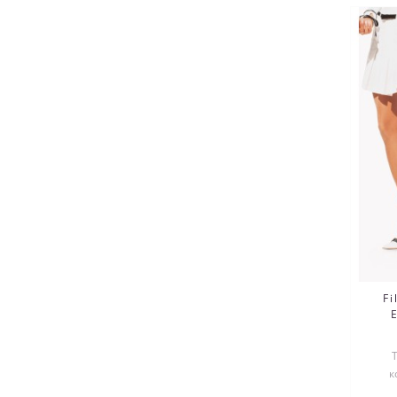
F
к
ко