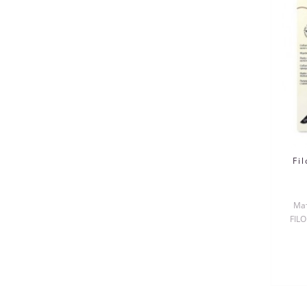
Fi
Мат
FILO
о