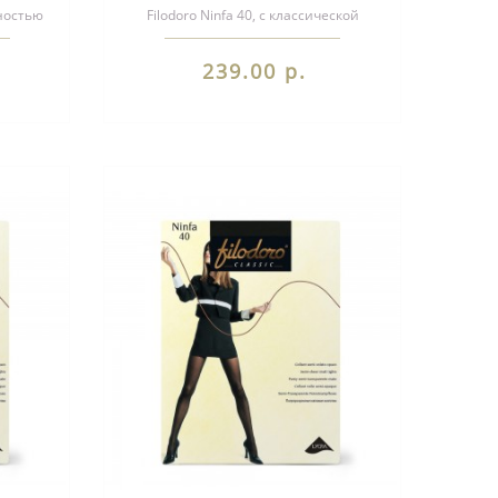
ностью
Filodoro Ninfa 40, с классической
тным
посадкой - на талии. Однородные по
все..
239.00 р.