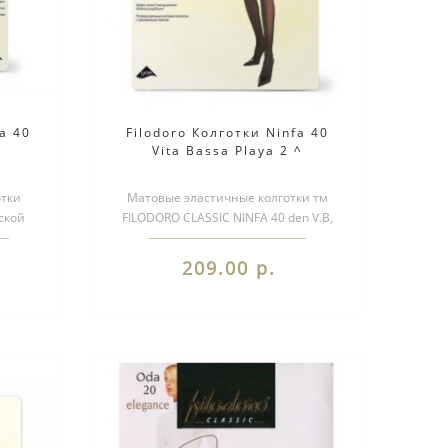
a 40
Filodoro Колготки Ninfa 40
Vita Bassa Playa 2 ^
отки
Матовые эластичные колготки тм
еской
FILODORO CLASSIC NINFA 40 den V.B,
дные по
однородные по всей длине, с
заниже..
209.00 р.