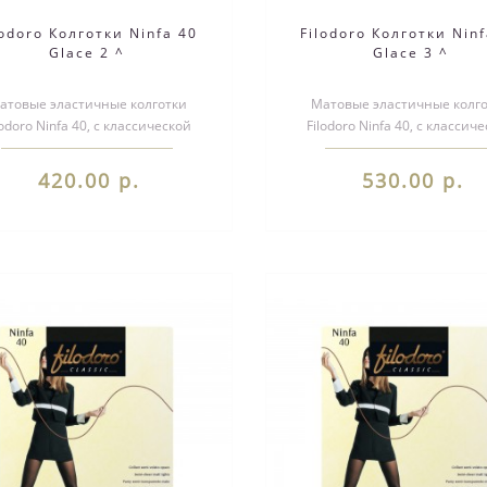
lodoro Колготки Ninfa 40
Filodoro Колготки Ninf
Glace 2 ^
Glace 3 ^
атовые эластичные колготки
Матовые эластичные колг
lodoro Ninfa 40, с классической
Filodoro Ninfa 40, с классич
дкой - на талии. Однородные по
посадкой - на талии. Одноро
все..
все..
420.00 р.
530.00 р.