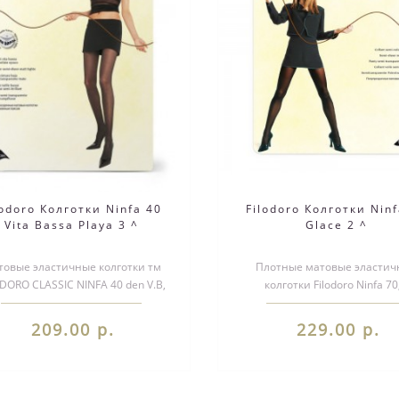
lodoro Колготки Ninfa 40
Filodoro Колготки Ninf
Vita Bassa Playa 3 ^
Glace 2 ^
овые эластичные колготки тм
Плотные матовые эластич
DORO CLASSIC NINFA 40 den V.B,
колготки Filodoro Ninfa 70,
днородные по всей длине, с
классической посадкой - на 
заниже..
Однородны..
209.00 р.
229.00 р.