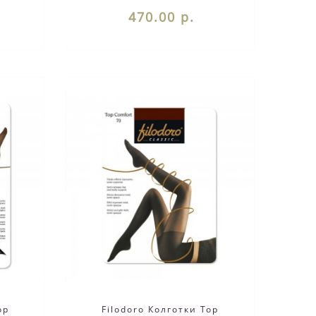
жив..
470.00 р.
op
Filodoro Колготки Top