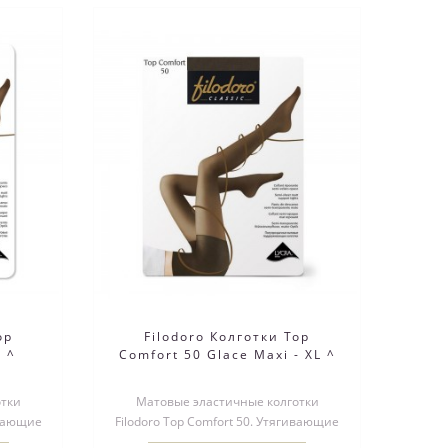
op
Filodoro Колготки Top
2 ^
Comfort 50 Glace Maxi - XL ^
отки
Матовые эластичные колготки
ивающие
Filodoro Top Comfort 50. Утягивающие
ского
шортики создают эффект плоского