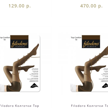
мыском. ..
жив..
129.00 р.
470.00 р.
Filodoro Колготки Top
Filodoro Колготки T