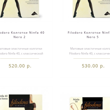
lodoro Колготки Ninfa 40
Filodoro Колготки Ninf
Nero 2
Nero 5
атовые эластичные колготки
Матовые эластичные колг
lodoro Ninfa 40, с классической
Filodoro Ninfa 40, с классич
дкой - на талии. Однородные по
посадкой - на талии. Одноро
все..
все..
520.00 р.
530.00 р.