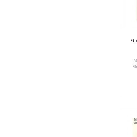
Fi
М
Fi
поса