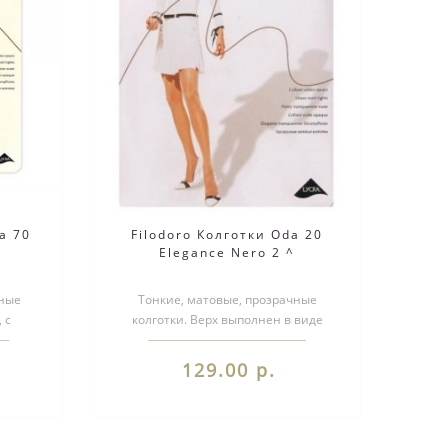
a 70
Filodoro Колготки Oda 20
Elegance Nero 2 ^
ные
Тонкие, матовые, прозрачные
 с
колготки. Верх выполнен в виде
талии.
уплотнённых шортиков, без
ластовицы. С ко..
129.00 р.