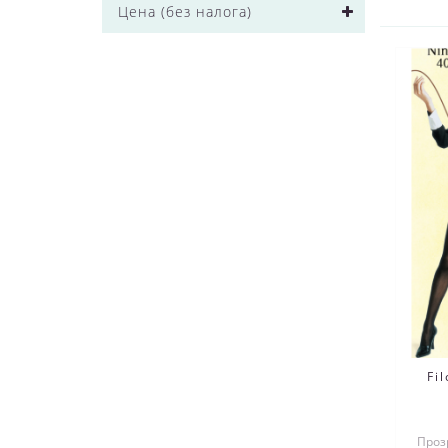
Цена (без налога)
Fi
Проз