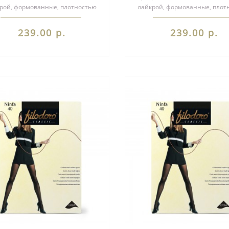
рой, формованные, плотностью
лайкрой, формованные, плот
 ден, с широким комфортным
40 ден, с широким комфор
пояс..
пояс..
239.00 р.
239.00 р.