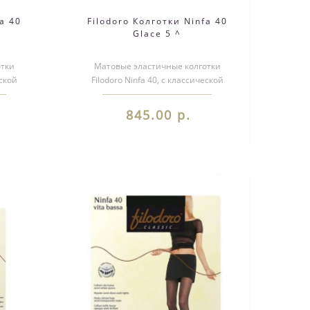
a 40
Filodoro Колготки Ninfa 40
Glace 5 ^
отки
Матовые эластичные колготки
еской
Filodoro Ninfa 40, с классической
дные по
посадкой - на талии. Однородные по
все..
845.00 р.