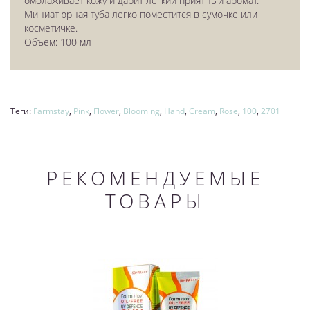
омолаживает кожу и дарит легкий приятный аромат.
Миниатюрная туба легко поместится в сумочке или
косметичке.
Объём: 100 мл
Теги:
Farmstay
,
Pink
,
Flower
,
Blooming
,
Hand
,
Cream
,
Rose
,
100
,
2701
РЕКОМЕНДУЕМЫЕ
ТОВАРЫ