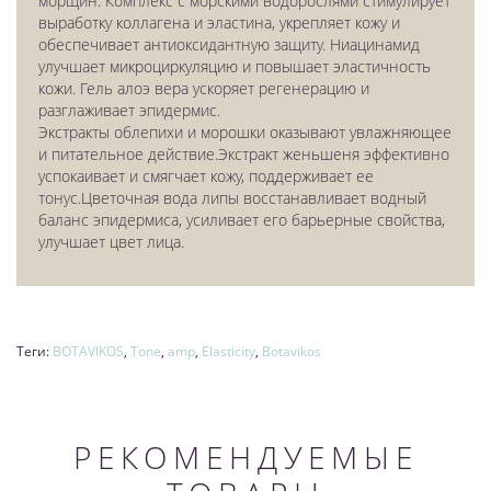
морщин. Комплекс с морскими водорослями стимулирует
выработку коллагена и эластина, укрепляет кожу и
обеспечивает антиоксидантную защиту. Ниацинамид
улучшает микроциркуляцию и повышает эластичность
кожи. Гель алоэ вера ускоряет регенерацию и
разглаживает эпидермис.
Экстракты облепихи и морошки оказывают увлажняющее
и питательное действие.Экстракт женьшеня эффективно
успокаивает и смягчает кожу, поддерживает ее
тонус.Цветочная вода липы восстанавливает водный
баланс эпидермиса, усиливает его барьерные свойства,
улучшает цвет лица.
Теги:
BOTAVIKOS
,
Tone
,
amp
,
Elasticity
,
Botavikos
РЕКОМЕНДУЕМЫЕ